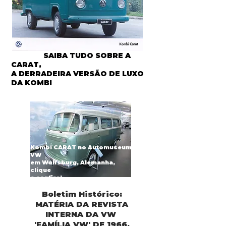
SAIBA TUDO SOBRE A
CARAT,
A DERRADEIRA VERSÃO DE LUXO
DA KOMBI
Kombi CARAT no Automuseum
VW
em Wolfsburg, Alemanha,
clique
e confira!
Boletim Histórico:
MATÉRIA DA REVISTA
INTERNA DA VW
'FAMÍLIA VW' DE 1966,