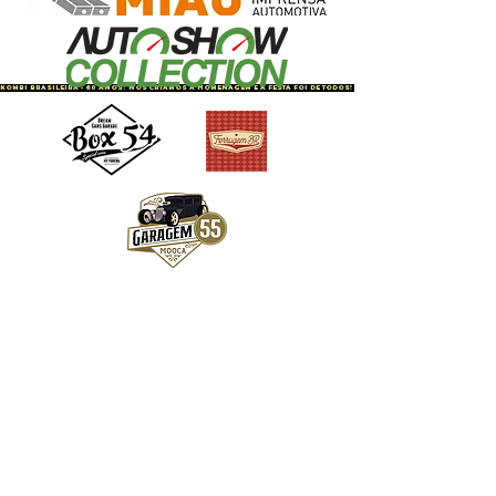
KOMBI BRASILEIRA - 60 ANOS: NÓS CRIAMOS A HOMENAGEM E A FESTA FOI DE TODOS! CONFIRA TUDO O QUE ACONTECE