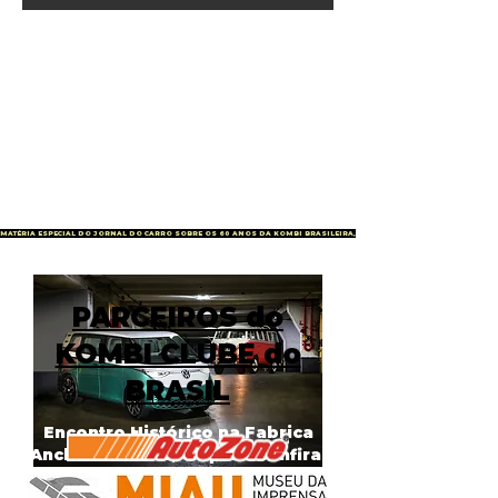
MATÉRIA ESPECIAL DO JORNAL DO CARRO SOBRE OS 60 ANOS DA KOMBI BRASILEIRA, CLIQUE E LEIA!
PARCEIROS do
KOMBI CLUBE do
BRASIL
Encontro Histórico na Fabrica
Anchieta da VW, clique e confira!